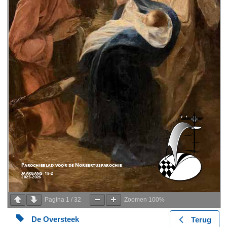
Pagina
1
/
32
Zoomen
100%
De Oversteek
Terug