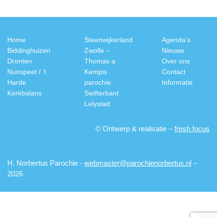
Home
Steenwijkerland
Agenda’s
Biddinghuizen
Zwolle –
Nieuws
Dronten
Thomas a
Over ons
Nunspeet / ’t
Kempis
Contact
Harde
parochie
Informatie
Kerkbalans
Swifterbant
Lelystad
© Ontwerp & realisatie –
fresh focus
H. Norbertus Parochie -
webmaster@parochienorbertus.nl
–
2026