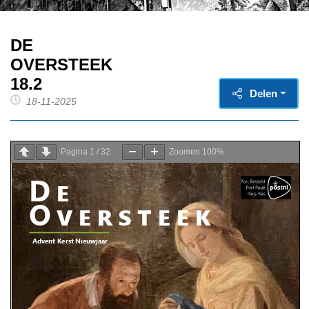
DE
OVERSTEEK
18.2
Delen
18-11-2025
Pagina
1
/
32
Zoomen
100%