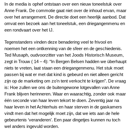
In de media is ophef ontstaan over een nieuw toneelstuk over
Anne Frank. De commotie gaat niet over de inhoud ervan, maar
over het arrangement. De directie doet een heerlijk aanbod. Dat
omvat een bezoek aan het toneelstuk, een driegangenmenu en
een rondvaart over het IJ.
Tegenstanders vinden deze benadering veel te frivool en
noemen het een ontkenning van de sfeer en de geschiedenis.
Ted Musaph, oudvoorzitter van het Joods Historisch Museum,
zegt in Trouw ( 14 – 4): “In Bergen Belsen hadden we überhaupt
niets te vreten, laat staan een driegangenmenu. Het stuk moet
passen bij wat er met dat kind is gebeurd en niet alleen gericht
zijn op de marketing om zo’n tent verkocht te krijgen”. De vraag
is: Hoe zullen we ons de buitengewone lotgevallen van Anne
Frank blijven herinneren. Waar en waarachtig, zonder ook maar
één seconde van haar leven tekort te doen. Zeventig jaar na
haar leven in het Achterhuis en haar sterven in de gaskamers
vindt men dat het mogelijk moet zijn, dat we iets aan de hele
gebeurtenis ‘veranderen’. Een paar dingetjes kunnen nu toch
wel anders ingevuld worden.