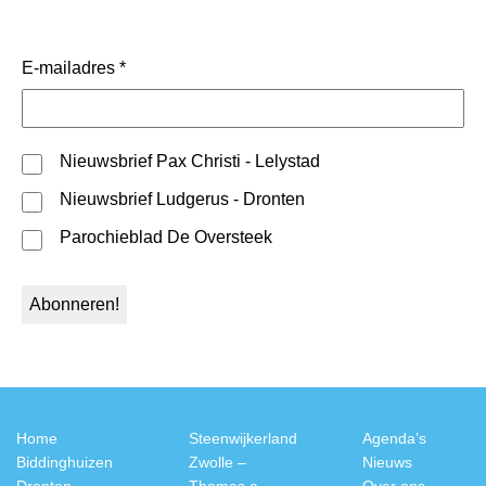
E-mailadres
*
Nieuwsbrief Pax Christi - Lelystad
Nieuwsbrief Ludgerus - Dronten
Parochieblad De Oversteek
Home
Steenwijkerland
Agenda’s
Biddinghuizen
Zwolle –
Nieuws
Dronten
Thomas a
Over ons