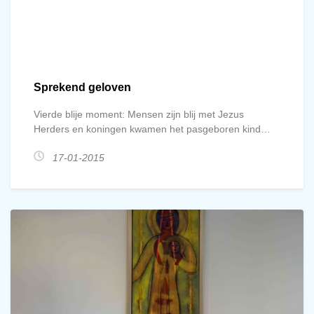
Sprekend geloven
Vierde blije moment: Mensen zijn blij met Jezus
Herders en koningen kwamen het pasgeboren kind
bezoeken. Een gezellige en tegelijk eerbiedige drukte
17-01-2015
rond dit bijzondere kind. Het draagt een geheim van
Godswege met zich mee. Elk kind draagt een geheim;
Hoe zal het worden? Zal het zich kunnen ontplooien tot
vreugde en dankbaarheid van anderen?