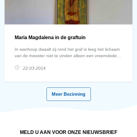
Maria Magdalena in de graftuin
In wanhoop dwaalt zij rond het graf is leeg het lichaam
van de meester niet te vinden alleen een vreemdede
tuinman soms zou hij misschien? Waar hebt u hem
22-03-2014
gelegd die men het leven nam wil hem dan tenminste
nog als dode laten verblind door tranen alles is verloren
dood is nog altijd dood wendt
Meer Bezinning
MELD U AAN VOOR ONZE NIEUWSBRIEF