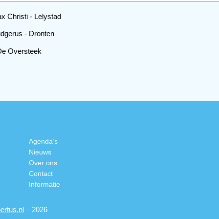
x Christi - Lelystad
udgerus - Dronten
De Oversteek
Agenda’s
Nieuws
Over ons
Contact
Informatie
rtus.nl
– 2026