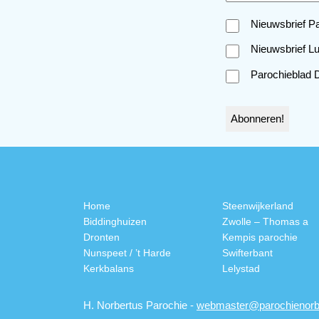
Nieuwsbrief Pa
Nieuwsbrief L
Parochieblad 
Home
Steenwijkerland
Biddinghuizen
Zwolle – Thomas a
Dronten
Kempis parochie
Nunspeet / ’t Harde
Swifterbant
Kerkbalans
Lelystad
H. Norbertus Parochie -
webmaster@parochienorbe