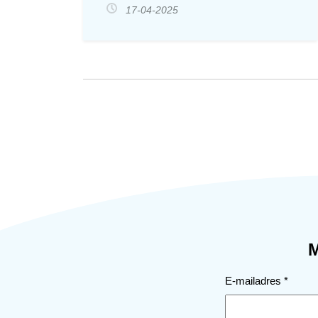
17-04-2025
of we ANBI zijn de belastingdienst wil dan
een RSIN nummer zien voor heel de
Norbertus parochie is dat; A​NBI publicatie
Parochie H. Norbertus​​ Algemene
gegevens​ ​Naa​​m:​​​​​​ Parochie H. Norbertus​
Bezoek adres: Ludgerusplein 2
RSIN/Fiscaal nummer: 822345390 ​
Postcode:
E-mailadres
*