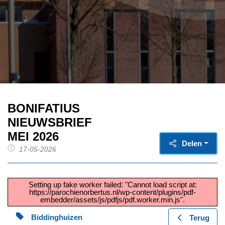
BONIFATIUS
NIEUWSBRIEF
MEI 2026
Delen
17-05-2026
Setting up fake worker failed: "Cannot load script at:
https://parochienorbertus.nl/wp-content/plugins/pdf-
embedder/assets/js/pdfjs/pdf.worker.min.js".
Biddinghuizen
Terug