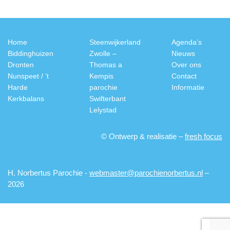
Home
Steenwijkerland
Agenda’s
Biddinghuizen
Zwolle –
Nieuws
Dronten
Thomas a
Over ons
Nunspeet / ’t
Kempis
Contact
Harde
parochie
Informatie
Kerkbalans
Swifterbant
Lelystad
© Ontwerp & realisatie –
fresh focus
H. Norbertus Parochie -
webmaster@parochienorbertus.nl
–
2026