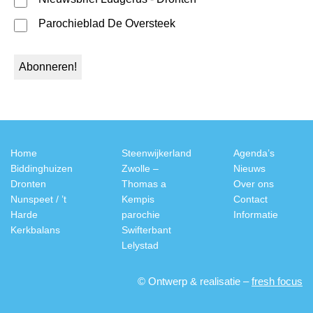
Parochieblad De Oversteek
Home
Steenwijkerland
Agenda’s
Biddinghuizen
Zwolle –
Nieuws
Dronten
Thomas a
Over ons
Nunspeet / ’t
Kempis
Contact
Harde
parochie
Informatie
Kerkbalans
Swifterbant
Lelystad
© Ontwerp & realisatie –
fresh focus