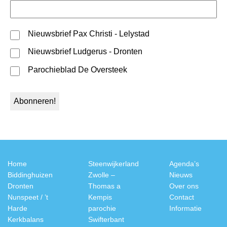
Nieuwsbrief Pax Christi - Lelystad
Nieuwsbrief Ludgerus - Dronten
Parochieblad De Oversteek
Home
Steenwijkerland
Agenda’s
Biddinghuizen
Zwolle –
Nieuws
Dronten
Thomas a
Over ons
Nunspeet / ’t
Kempis
Contact
Harde
parochie
Informatie
Kerkbalans
Swifterbant